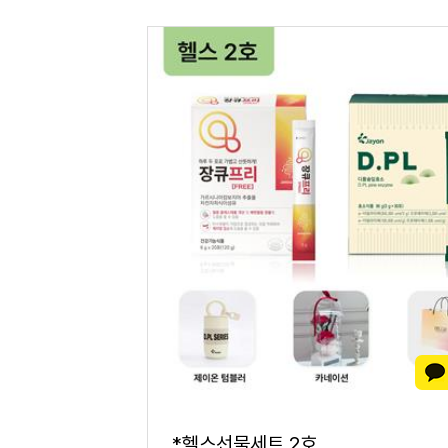
*헬스선물세트 2호